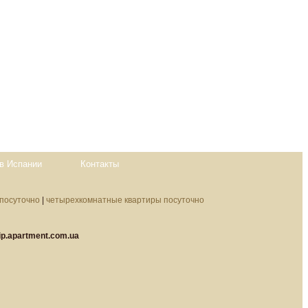
в Испании
Контакты
посуточно
|
четырехкомнатные квартиры посуточно
ip.apartment.com.ua