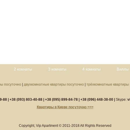
2 комнаты
3 комнаты
4 комнаты
Виллы 
ры посуточно
|
двухкомнатные квартиры посуточно
|
трёхкомнатные квартиры 
9-88 |
+38 (093) 803-40-88
|
+38 (095) 899-84-78 |
+38 (096) 448-38-00 |
Skype:
v
Квартиры в Киеве посуточно >>>
Copyright, Vip Apartment © 2011-2018 All Rights Reserved