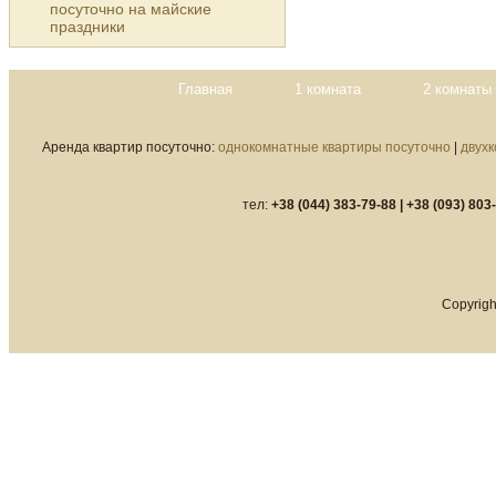
посуточно на майские
праздники
Главная
1 комната
2 комнаты
Аренда квартир посуточно:
однокомнатные квартиры посуточно
|
двух
тел:
+38 (044) 383-79-88 |
+38 (093) 803
Copyrigh