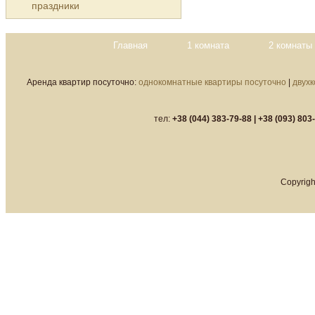
праздники
Главная
1 комната
2 комнаты
Аренда квартир посуточно:
однокомнатные квартиры посуточно
|
двух
тел:
+38 (044) 383-79-88 |
+38 (093) 803
Copyrigh