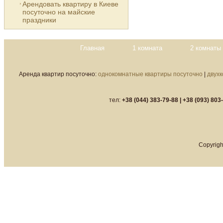
Арендовать квартиру в Киеве
посуточно на майские
праздники
Главная
1 комната
2 комнаты
Аренда квартир посуточно:
однокомнатные квартиры посуточно
|
двух
тел:
+38 (044) 383-79-88 |
+38 (093) 803
Copyrigh