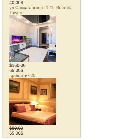
40.00$
ул Саксаганского 121 -Botanik
Towers
$160.00
65.00$
Крещатик 25
$89.00
65.00$