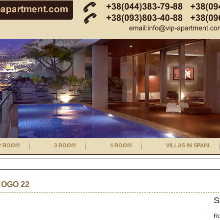
2 ROOM
3 ROOM
4 ROOM
VILLAS IN SPAIN
OGO 22
S
R