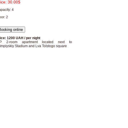
rice:
30.00$
pacity: 4
oor: 2
ice: 1200 UAH / per night
IP 2-room apartment located next to
impiyskiy Stadium and Lva Tolstogo square