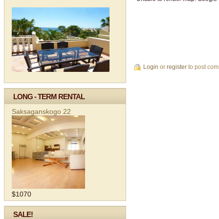
Login
or
register
to post co
LONG - TERM RENTAL
Saksaganskogo 22
$1070
SALE!