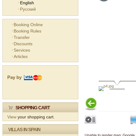
English
Русский
Booking Online
Booking Rules
Transfer
Discounts
Services
Articles
Pay by
SHOPPING CART
View
your shopping cart.
VILLAS IN SPAIN
Unable to render map: Google 