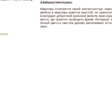
Additional Information:
Квартира отличается своей элегантностью, лако
мебель в квартире кажется простой, но приноси
Благодаря добротной кухонной мебели ярко-оран
место, где приятно проводить время. Интерьер э
белый цвета и светлое дерево увеличивают есте
окна.
mments