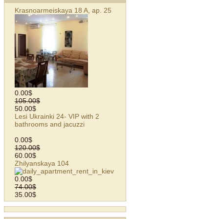
Krasnoarmeiskaya 18 A, ap. 25
0.00$
105.00$
50.00$
Lesi Ukrainki 24- VIP with 2
bathrooms and jacuzzi
0.00$
120.00$
60.00$
Zhilyanskaya 104
0.00$
74.00$
35.00$