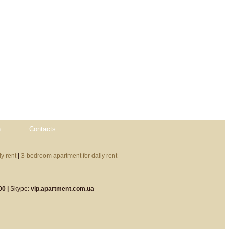
n
Contacts
y rent
|
3-bedroom apartment for daily rent
00 |
Skype:
vip.apartment.com.ua