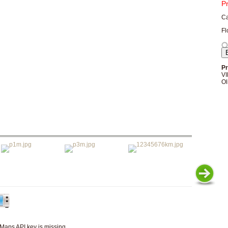
P
Ca
Fl
Pr
V
Ol
Maps API key is missing.