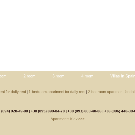
room
2 room
3 room
4 room
Villas in Spai
nt for daily rent
|
1-bedroom apartment for daily rent
|
2-bedroom apartment for dail
 (094) 928-49-88 |
+38 (095) 899-84-78 |
+38 (093) 803-40-88 |
+38 (096) 448-38-
Apartments Kiev >>>