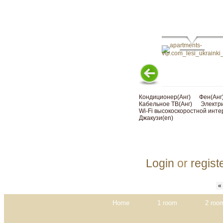
Кондиционер(Анг)
Фен(Анг
Кабельное ТВ(Анг)
Электри
Wi-Fi высокоскоростной инте
Джакузи(en)
Login
or
regist
« 
Home
1 room
2 roo