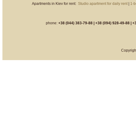
Apartments in Kiev for rent:
Studio apartment for daily rent
|
1-b
phone:
+38 (044) 383-79-88 |
+38 (094) 928-49-88 |
+3
Copyrigh