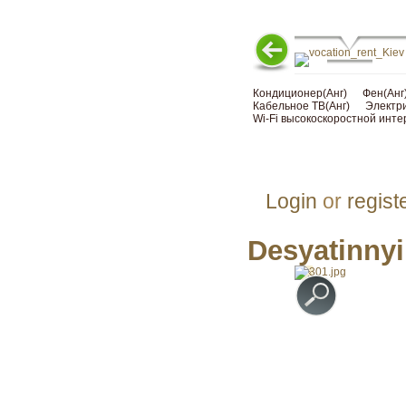
Кондиционер(Анг)
Фен(Анг
Кабельное ТВ(Анг)
Электри
Wi-Fi высокоскоростной инте
Login
or
regist
Desyatinnyi