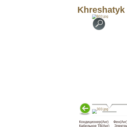
Khreshatyk 
Кондиционер(Анг)
Фен(Анг
Кабельное ТВ(Анг)
Электри