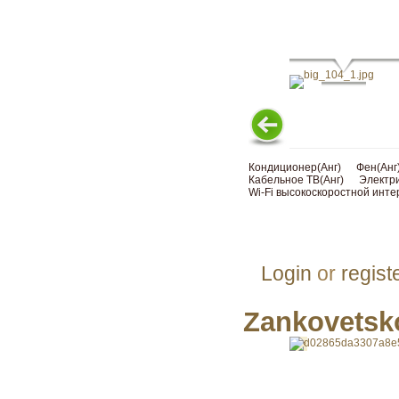
Кондиционер(Анг)
Фен(Анг
Кабельное ТВ(Анг)
Электри
Wi-Fi высокоскоростной инте
Login
or
regist
Zankovetsk