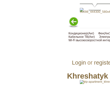
Кондиционер(Анг)
Фен(Анг
Кабельное ТВ(Анг)
Электри
Wi-Fi высокоскоростной инте
Login
or
regist
Khreshatyk