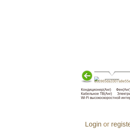
Кондиционер(Анг)
Фен(Анг
Кабельное ТВ(Анг)
Электри
Wi-Fi высокоскоростной инте
Login
or
regist