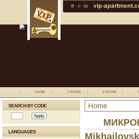
HOME
1 ROOM
2 ROOM
Home
SEARCH BY CODE
МИКРО
LANGUAGES
Mikhailovsk
Living-room